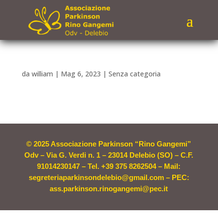
da
william
|
Mag 6, 2023
|
Senza categoria
© 2025 Associazione Parkinson “Rino Gangemi”
Odv – Via G. Verdi n. 1 – 23014 Delebio (SO) – C.F.
91014230147 – Tel. +39 375 8262504 – Mail:
segreteriaparkinsondelebio@gmail.com – PEC:
ass.parkinson.rinogangemi@pec.it